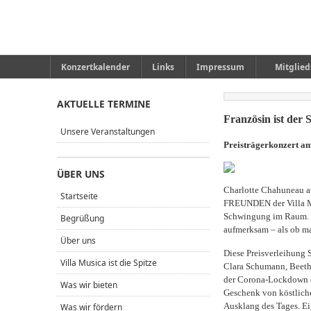
Konzertkalender
Links
Impressum
Mitglied
AKTUELLE TERMINE
Französin ist der 
Unsere Veranstaltungen
Preisträgerkonzert am
ÜBER UNS
Charlotte Chahuneau au
Startseite
FREUNDEN der Villa Mus
Schwingung im Raum. W
Begrüßung
aufmerksam – als ob ma
Über uns
Diese Preisverleihung 
Villa Musica ist die Spitze
Clara Schumann, Beeth
der Corona-Lockdown ei
Was wir bieten
Geschenk von köstliche
Ausklang des Tages. Ei
Was wir fördern