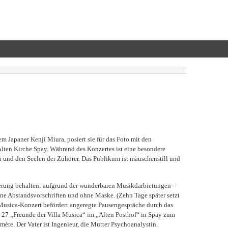
m Japaner Kenji Miura, posiert sie für das Foto mit den
lten Kirche Spay. Während des Konzertes ist eine besondere
und den Seelen der Zuhörer. Das Publikum ist mäuschenstill und
nerung behalten: aufgrund der wunderbaren Musikdarbietungen –
e Abstandsvorschriften und ohne Maske. (Zehn Tage später setzt
a Musica-Konzert befördert angeregte Pausengespräche durch das
 27 „Freunde der Villa Musica“ im „Alten Posthof“ in Spay zum
re. Der Vater ist Ingenieur, die Mutter Psychoanalystin.