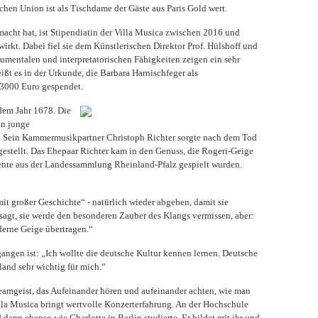
hen Union ist als Tischdame der Gäste aus Paris Gold wert.
acht hat, ist Stipendiatin der Villa Musica zwischen 2016 und
irkt. Dabei fiel sie dem Künstlerischen Direktor Prof. Hülshoff und
umentalen und interpretatorischen Fähigkeiten zeigen ein sehr
ißt es in der Urkunde, die Barbara Harnischfeger als
 3000 Euro gespendet.
 dem Jahr 1678. Die
an junge
lt. Sein Kammermusikpartner Christoph Richter sorgte nach dem Tod
gestellt. Das Ehepaar Richter kam in den Genuss, die Rogeri-Geige
ente aus der Landessammlung Rheinland-Pfalz gespielt wurden.
mit großer Geschichte“ - natürlich wieder abgeben, damit sie
agt, sie werde den besonderen Zauber des Klangs vermissen, aber:
derne Geige übertragen.“
angen ist: „Ich wollte die deutsche Kultur kennen lernen. Deutsche
and sehr wichtig für mich.“
 Teamgeist, das Aufeinander hören und aufeinander achten, wie man
Villa Musica bringt wertvolle Konzerterfahrung. An der Hochschule
nn ebenso wie Charlotte in Berlin studierte. Er bildet mit ihr und