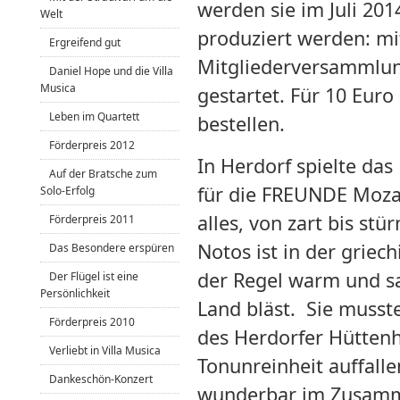
werden sie im Juli 201
Welt
produziert werden: mit
Ergreifend gut
Mitgliederversammlun
Daniel Hope und die Villa
Musica
gestartet. Für 10 Euro 
Leben im Quartett
bestellen.
Förderpreis 2012
In Herdorf spielte das
Auf der Bratsche zum
für die FREUNDE Mozar
Solo-Erfolg
alles, von zart bis st
Förderpreis 2011
Notos ist in der griec
Das Besondere erspüren
der Regel warm und sa
Der Flügel ist eine
Persönlichkeit
Land bläst. Sie musste
Förderpreis 2010
des Herdorfer Hüttenh
Verliebt in Villa Musica
Tonunreinheit auffalle
Dankeschön-Konzert
wunderbar im Zusamme