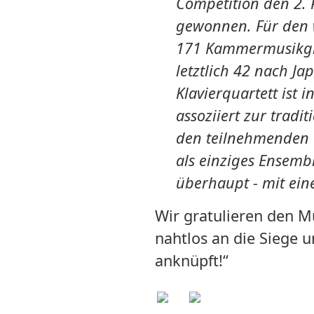
Competition den 2. P
gewonnen. Für den 
171 Kammermusikgr
letztlich 42 nach J
Klavierquartett ist 
assoziiert zur tradit
den teilnehmenden Q
als einziges Ensembl
überhaupt - mit ein
Wir gratulieren den M
nahtlos an die Siege u
anknüpft!“