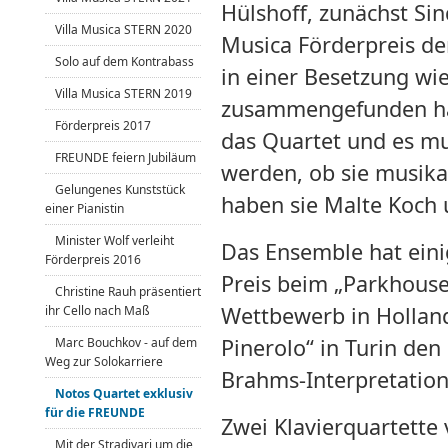
Hülshoff, zunächst Sin
Villa Musica STERN 2020
Musica Förderpreis d
Solo auf dem Kontrabass
in einer Besetzung wie
Villa Musica STERN 2019
zusammengefunden hatt
Förderpreis 2017
das Quartet und es mu
FREUNDE feiern Jubiläum
werden, ob sie musika
Gelungenes Kunststück
haben sie Malte Koch 
einer Pianistin
Minister Wolf verleiht
Das Ensemble hat ein
Förderpreis 2016
Preis beim „Parkhouse
Christine Rauh präsentiert
Wettbewerb in Holland,
ihr Cello nach Maß
Pinerolo“ in Turin den
Marc Bouchkov - auf dem
Weg zur Solokarriere
Brahms-Interpretatio
Notos Quartet exklusiv
für die FREUNDE
Zwei Klavierquartette 
Mit der Stradivari um die