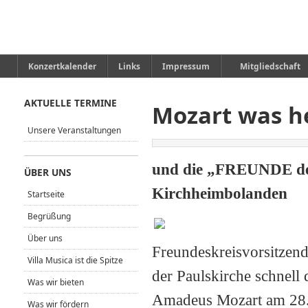
Konzertkalender
Links
Impressum
Mitgliedschaft
AKTUELLE TERMINE
Mozart was he
Unsere Veranstaltungen
und die „FREUNDE der
ÜBER UNS
Kirchheimbolanden
Startseite
Begrüßung
Über uns
Freundeskreisvorsitzen
Villa Musica ist die Spitze
der Paulskirche schnell
Was wir bieten
Amadeus Mozart am 28. J
Was wir fördern