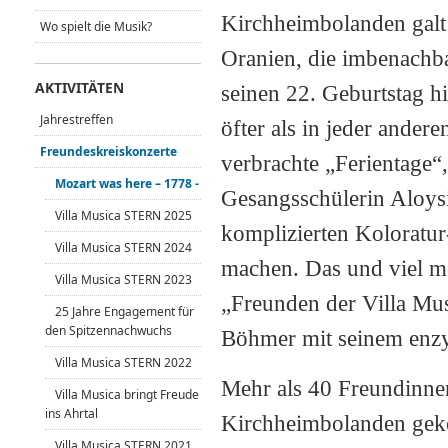
Kirchheimbolanden galt 
Wo spielt die Musik?
Oranien, die imbenac
hba
AKTIVITÄTEN
seinen 22. Geburtstag 
Jahrestreffen
öfter als in jeder ande
Freundeskreiskonzerte
verbrachte „Ferientage“,
Mozart was here – 1778 -
Gesangsschülerin Aloysia
Villa Musica STERN 2025
komplizierten Koloratur
Villa Musica STERN 2024
machen. Das und viel m
Villa Musica STERN 2023
„Freunden der Villa Mus
25 Jahre Engagement für
den Spitzennachwuchs
Böhmer mit seinem enzyk
Villa Musica STERN 2022
Mehr als 40 Freundinne
Villa Musica bringt Freude
ins Ahrtal
Kirchh
eimbolanden geko
Villa Musica STERN 2021