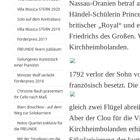
Nassau-Oranien betraf au
Villa Musica STERN 2020
Händel-Schülerin Prin
Solo auf dem Kontrabass
britischer „Royal“ u
nd e
Villa Musica STERN 2019
Friedrichs des Großen. 
Förderpreis 2017
Kirchheimbolanden.
FREUNDE feiern Jubiläum
Gelungenes Kunststück
einer Pianistin
1792 verlor der Sohn v
Minister Wolf verleiht
Förderpreis 2016
französisch besetzt. Di
Christine Rauh präsentiert
ihr Cello nach Maß
gleich zwei Flügel abrei
Marc Bouchkov - auf dem
Weg zur Solokarriere
Aber der Clou für die V
Notos Quartet exklusiv für
Kirchheimbolanden erhie
die FREUNDE
Säkularisierung der kurt
Mit der Stradivari um die