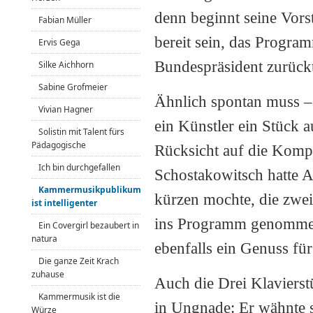
denn beginnt seine Vors
Fabian Müller
bereit sein, das Program
Ervis Gega
Bundespräsident zurückt
Silke Aichhorn
Sabine Grofmeier
Ähnlich spontan muss –
Vivian Hagner
ein Künstler ein Stück
Solistin mit Talent fürs
Pädagogische
Rücksicht auf die Komp
Ich bin durchgefallen
Schostakowitsch hatte A
Kammermusikpublikum
kürzen mochte, die zwei
ist intelligenter
ins Programm genommen.
Ein Covergirl bezaubert in
natura
ebenfalls ein Genuss fü
Die ganze Zeit Krach
zuhause
Auch die Drei Klavierst
Kammermusik ist die
in Ungnade: Er wähnte s
Würze